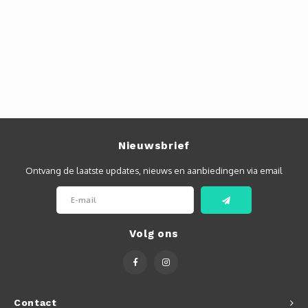
Autoh
Autol
Smart
Printe
Nieuwsbrief
Ontvang de laatste updates, nieuws en aanbiedingen via email
Volg ons
Contact