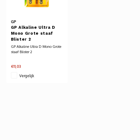
Audio
Verlo
GP
GP Alkaline Ultra D
Mono Grote staaf
Koptel
Blister 2
GP Alkaline Ultra D Mono Grote
USB h
staaf Blister 2
USB A
€11,03
Vergelijk
Offic
Batter
Telef
Toets