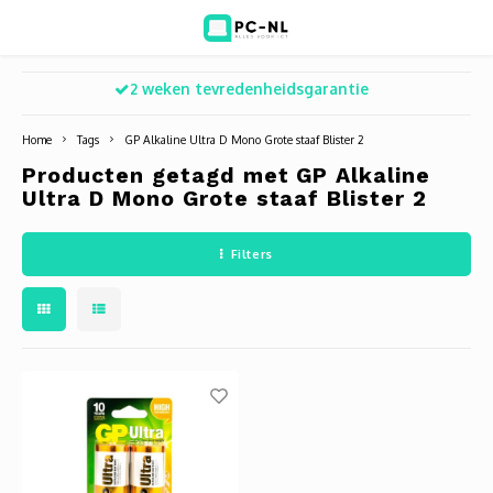
2 weken tevredenheidsgarantie
Hoofdmenu / ict voor bedrijven
Hoofdmenu / shop
Hoofdm
ICT voor bedrijven
Shop
Home
Tags
GP Alkaline Ultra D Mono Grote staaf Blister 2
Producten getagd met GP Alkaline
Voip Telefonie
Refurbished laptops
Deskt
Turret
Game 
Ultra D Mono Grote staaf Blister 2
Zakelijke wifi oplossingen
Computers
All-i
Bullet
Laptop
Filters
BlueSquad is PC-NL
Camera's
Docki
Dome
Webca
Office 365 for business
Accessoires
Monit
PTZ
Toets
Acces
Muize
Oplad