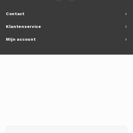
Autoh
Contact
Autol
Klantenservice
Smart
Mijn account
Printe