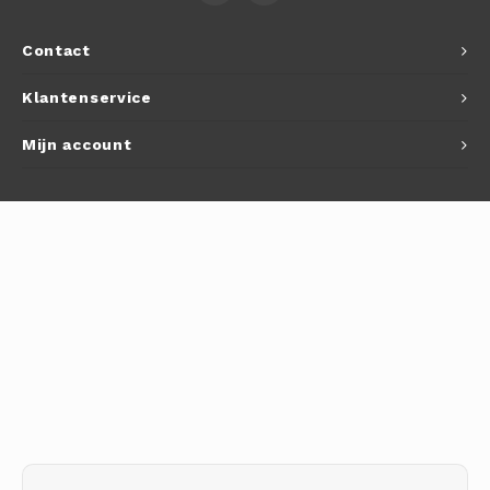
Autoh
Contact
Autol
Klantenservice
Smart
Mijn account
Printe