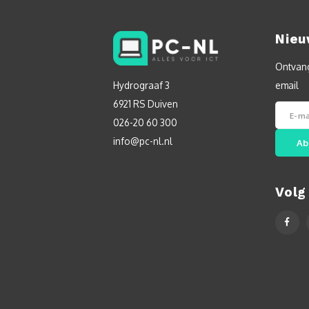
Nieu
Ontvang
Hydrograaf 3
email
6921 RS Duiven
026-20 60 300
info@pc-nl.nl
Ab
Volg