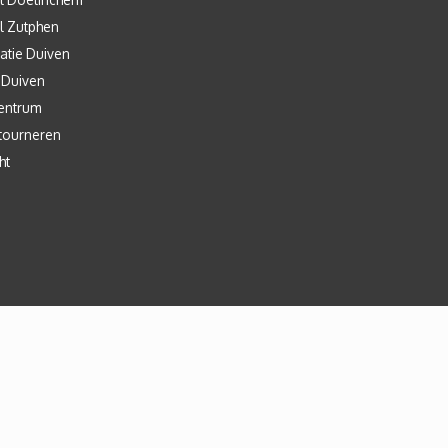
l Zutphen
atie Duiven
 Duiven
entrum
tourneren
ht