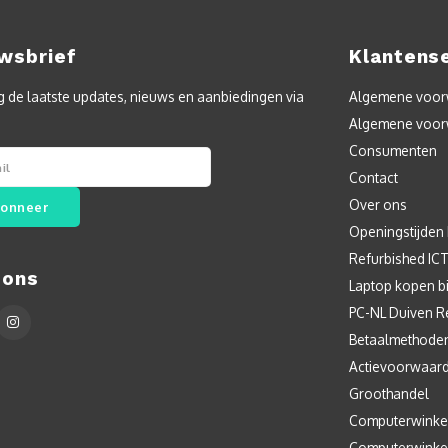
wsbrief
Klantens
 de laatste updates, nieuws en aanbiedingen via
Algemene voorw
Algemene voor
Consumenten
Contact
Over ons
onneer
Openingstijden
Refurbished IC
 ons
Laptop kopen bi
PC-NL Duiven R
Betaalmethode
Actievoorwaar
Groothandel
Computerwinke
Computerwinke