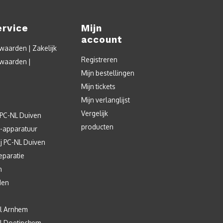
ervice
Mijn
account
aarden | Zakelijk
Registreren
waarden |
Mijn bestellingen
Mijn tickets
Mijn verlanglijst
Vergelijk
 PC-NL Duiven
producten
T-apparatuur
j PC-NL Duiven
eparatie
n
den
l Arnhem
l Doetinchem