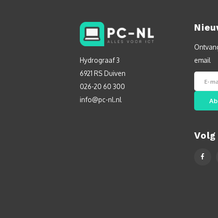
Nieu
Ontvang
Hydrograaf 3
email
6921 RS Duiven
026-20 60 300
info@pc-nl.nl
Ab
Volg