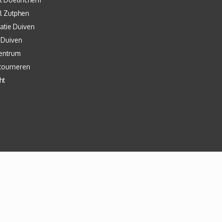
l Zutphen
atie Duiven
 Duiven
entrum
tourneren
ht