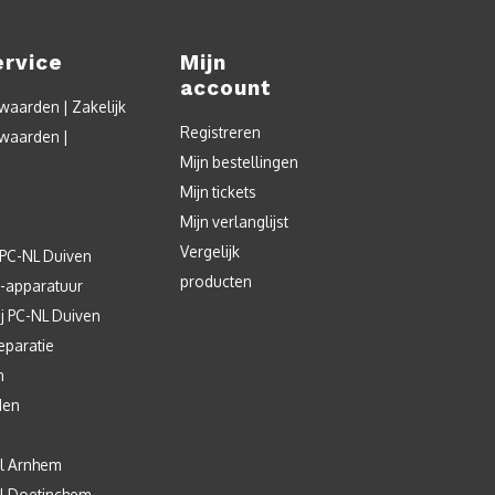
ervice
Mijn
account
aarden | Zakelijk
Registreren
waarden |
Mijn bestellingen
Mijn tickets
Mijn verlanglijst
Vergelijk
 PC-NL Duiven
producten
T-apparatuur
j PC-NL Duiven
eparatie
n
den
l Arnhem
l Doetinchem