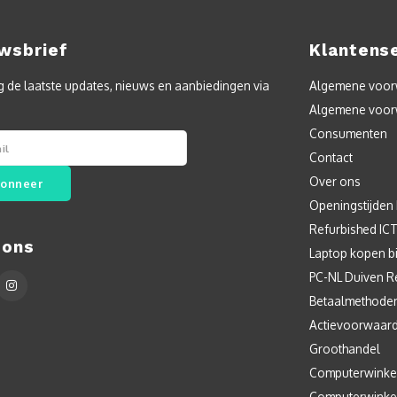
wsbrief
Klantens
 de laatste updates, nieuws en aanbiedingen via
Algemene voorw
Algemene voor
Consumenten
Contact
Over ons
onneer
Openingstijden
Refurbished IC
 ons
Laptop kopen bi
PC-NL Duiven R
Betaalmethode
Actievoorwaar
Groothandel
Computerwinke
Computerwinke