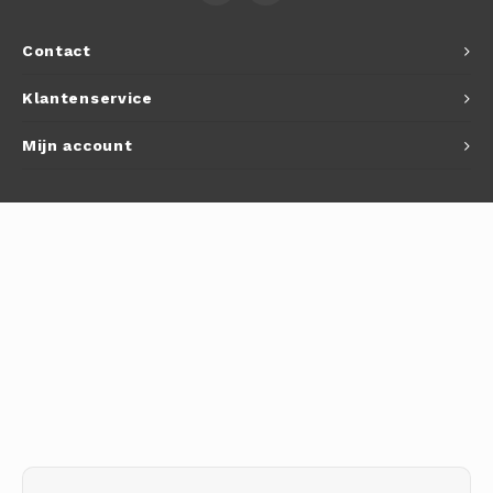
Autoh
Contact
Autol
Klantenservice
Smart
Mijn account
Printe