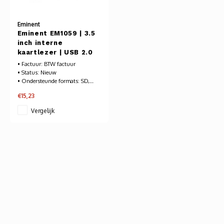
Audio
Eminent
Verlo
Eminent EM1059 | 3.5
inch interne
kaartlezer | USB 2.0
Koptel
• Factuur: BTW factuur
• Status: Nieuw
USB h
• Ondersteunde formats: SD,
SDHC, SDXC en meer
€15,23
Voor meer informatie -->
USB A
Vergelijk
Offic
Batter
Telef
Toets