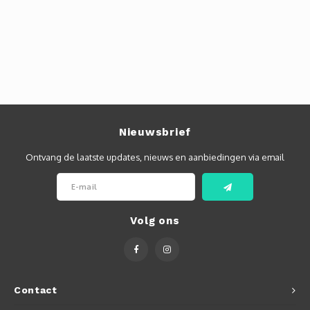
Autoh
Autol
Smart
Printe
Nieuwsbrief
Ontvang de laatste updates, nieuws en aanbiedingen via email
Volg ons
Contact