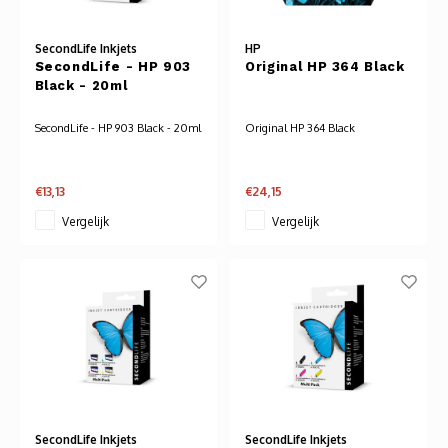
Audio
SecondLife Inkjets
HP
Verlo
SecondLife - HP 903
Original HP 364 Black
Black - 20ml
Koptel
SecondLife - HP 903 Black - 20ml
Original HP 364 Black
USB h
€13,13
€24,15
USB A
Vergelijk
Vergelijk
Offic
Batter
Telef
Toets
SecondLife Inkjets
SecondLife Inkjets