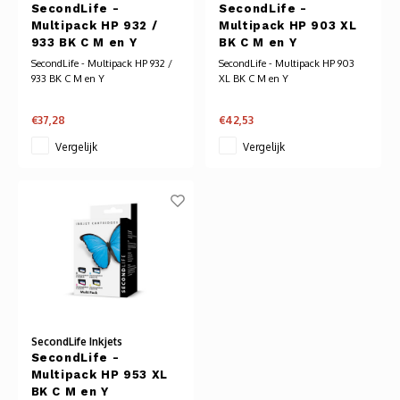
Autoh
SecondLife -
SecondLife -
Multipack HP 932 /
Multipack HP 903 XL
933 BK C M en Y
BK C M en Y
Autol
SecondLife - Multipack HP 932 /
SecondLife - Multipack HP 903
933 BK C M en Y
XL BK C M en Y
Smart
€37,28
€42,53
Printe
Vergelijk
Vergelijk
SecondLife Inkjets
SecondLife -
Multipack HP 953 XL
BK C M en Y