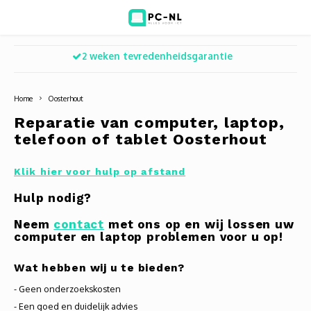
ntie
Zakelijk en particulier
Hoofdmenu / ict voor bedrijven
Hoofdmenu / shop
Hoofdm
ICT voor bedrijven
Shop
Home
Oosterhout
Voip Telefonie
Refurbished laptops
Deskt
Turret
Game 
Reparatie van computer, laptop,
telefoon of tablet Oosterhout
Zakelijke wifi oplossingen
Computers
All-i
Bullet
Laptop
Klik hier voor hulp op afstand
BlueSquad is PC-NL
Camera's
Docki
Dome
Webca
Hulp nodig?
Office 365 for business
Accessoires
Monit
PTZ
Toets
Neem
contact
met ons op en wij lossen uw
computer en laptop problemen voor u op!
Acces
Muize
Wat hebben wij u te bieden?
Oplad
- Geen onderzoekskosten
- Een goed en duidelijk advies