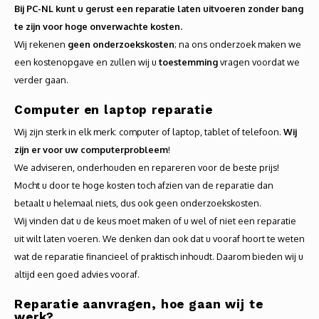
Autoh
Bij PC-NL kunt u gerust een reparatie laten uitvoeren zonder bang
te zijn voor hoge onverwachte kosten.
Autol
Wij rekenen
geen onderzoekskosten
; na ons onderzoek maken we
een kostenopgave en zullen wij u
toestemming
vragen voordat we
Smart
verder gaan.
Computer en laptop reparatie
Printe
Wij zijn sterk in elk merk: computer of laptop, tablet of telefoon.
Wij
zijn er voor uw computerprobleem
!
We adviseren, onderhouden en repareren voor de beste prijs!
Mocht u door te hoge kosten toch afzien van de reparatie dan
betaalt u helemaal niets, dus ook geen onderzoekskosten.
Wij vinden dat u de keus moet maken of u wel of niet een reparatie
uit wilt laten voeren. We denken dan ook dat u vooraf hoort te weten
wat de reparatie financieel of praktisch inhoudt. Daarom bieden wij u
altijd een goed advies vooraf.
Reparatie aanvragen, hoe gaan wij te
werk?