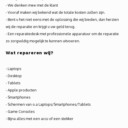
Audio
- We denken mee met de klant
- Vooraf maken wij bekend wat de totale kosten zullen zijn.
Verlo
- Bent u het niet eens met de oplossing die wij bieden, dan herzien
wij de reparatie en krijgt u uw geld terug.
Koptel
- Een reparatiedesk met professionele apparatuur om de reparatie
zo zorgvuldig mogelijk te kunnen uitvoeren.
USB h
Wat
repareren
wij?
USB A
- Laptops
Offic
- Desktop
- Tablets
Batter
- Apple producten
- Smartphones
Telef
- Schermen van o.a Laptops/Smartphones/Tablets
- Game Consoles
Toets
- Bijna alles met een accu of een stekker