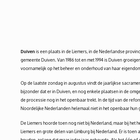
Duiven
is een plaats in de Liemers, in de Nederlandse provin
gemeente Duiven. Van 1986 tot en met 1994 is Duiven groeigem
voornamelijk op het beheer en onderhoud van haar eigend
Op de laatste zondag in augustus vindt de jaarlijkse sacramen
bijzonder dat er in Duiven, en nog enkele plaatsen in de om
de processie nog in het openbaar trekt. In de tijd van de refo
Noordelijke Nederlanden helemaal niet in het openbaar hun g
De Liemers hoorde toen nog niet bij Nederland, maar bij het 
Liemers en grote delen van Limburg bij Nederland. Er is toe
houden, zolang dat maar ieder jaar gebeurde. Als het één o