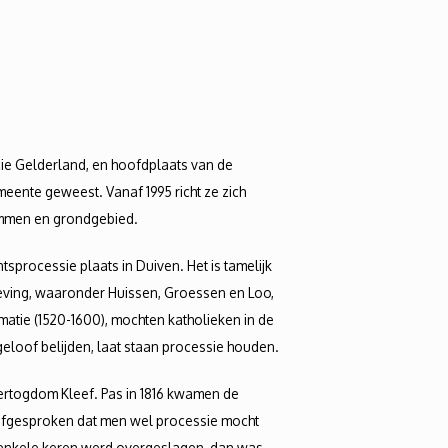
cie Gelderland, en hoofdplaats van de
eente geweest. Vanaf 1995 richt ze zich
ommen en grondgebied.
tsprocessie plaats in Duiven. Het is tamelijk
geving, waaronder Huissen, Groessen en Loo,
rmatie (1520-1600), mochten katholieken in de
eloof belijden, laat staan processie houden.
hertogdom Kleef. Pas in 1816 kwamen de
n afgesproken dat men wel processie mocht
f enkele keren werd overgeslagen, dan was