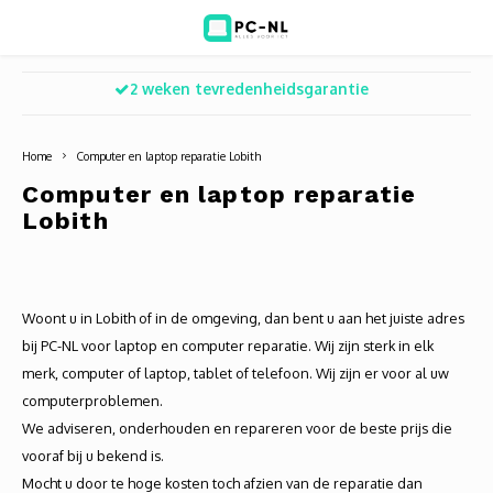
Zakelijk en particulier
Hoofdmenu / ict voor bedrijven
Hoofdmenu / shop
Hoofdm
ICT voor bedrijven
Shop
Home
Computer en laptop reparatie Lobith
Voip Telefonie
Refurbished laptops
Deskt
Turret
Game 
Computer en laptop reparatie
Lobith
Zakelijke wifi oplossingen
Computers
All-i
Bullet
Laptop
BlueSquad is PC-NL
Camera's
Docki
Dome
Webca
Woont u in Lobith of in de omgeving, dan bent u aan het juiste adres
Office 365 for business
Accessoires
Monit
PTZ
Toets
bij PC-NL voor laptop en computer reparatie. Wij zijn sterk in elk
merk, computer of laptop, tablet of telefoon. Wij zijn er voor al uw
Acces
Muize
computerproblemen.
We adviseren, onderhouden en repareren voor de beste prijs die
Oplad
vooraf bij u bekend is.
Mocht u door te hoge kosten toch afzien van de reparatie dan