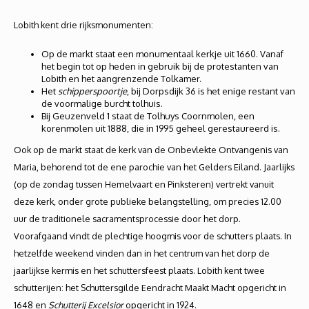
Lobith kent drie rijksmonumenten:
Op de markt staat een monumentaal kerkje uit 1660. Vanaf
het begin tot op heden in gebruik bij de protestanten van
Lobith en het aangrenzende Tolkamer.
Het
schipperspoortje
, bij Dorpsdijk 36 is het enige restant van
de voormalige burcht tolhuis.
Bij Geuzenveld 1 staat de Tolhuys Coornmolen, een
korenmolen uit 1888, die in 1995 geheel gerestaureerd is.
Ook op de markt staat de kerk van de Onbevlekte Ontvangenis van
Maria, behorend tot de ene parochie van het Gelders Eiland. Jaarlijks
(op de zondag tussen Hemelvaart en Pinksteren) vertrekt vanuit
deze kerk, onder grote publieke belangstelling, om precies 12.00
uur de traditionele sacramentsprocessie door het dorp.
Voorafgaand vindt de plechtige hoogmis voor de schutters plaats. In
hetzelfde weekend vinden dan in het centrum van het dorp de
jaarlijkse kermis en het schuttersfeest plaats. Lobith kent twee
schutterijen: het Schuttersgilde Eendracht Maakt Macht opgericht in
1648 en
Schutterij Excelsior
opgericht in 1924.