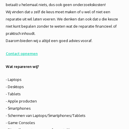
Audio
betaalt u helemaal niets, dus ook geen onderzoekskosten!
Wij vinden dat u zelf de keus moet maken of u wel of niet een
Verlo
reparatie uit wil laten voeren. We denken dan ook dat u die keuze
niet kunt bepalen zonder te weten wat de reparatie financieel of
Koptel
praktisch inhoudt.
Daarom bieden wij u altijd een goed advies vooraf.
USB h
Contact opnemen
USB A
Wat repareren wij?
Offic
- Laptops
- Desktops
Batter
- Tablets
- Apple producten
Telef
- Smartphones
- Schermen van Laptops/Smartphones/Tablets
Toets
- Game Consoles