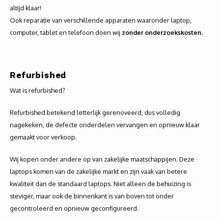
Audio
altijd klaar!
Ook reparatie van verschillende apparaten waaronder laptop,
Verlo
computer, tablet en telefoon doen wij
zonder onderzoekskosten.
Koptel
Refurbished
USB h
Wat is refurbished?
USB A
Refurbished betekend letterlijk gerenoveerd, dus volledig
nagekeken, de defecte onderdelen vervangen en opnieuw klaar
Offic
gemaakt voor verkoop.
Batter
Wij kopen onder andere op van zakelijke maatschappijen. Deze
laptops komen van de zakelijke markt en zijn vaak van betere
Telef
kwaliteit dan de standaard laptops. Niet alleen de behuizing is
steviger, maar ook de binnenkant is van boven tot onder
Toets
gecontroleerd en opnieuw geconfigureerd.