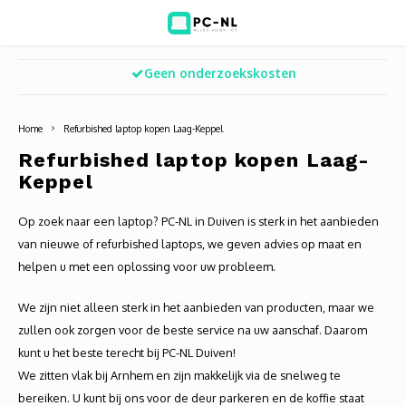
Geen onderzoekskosten
Hoofdmenu / ict voor bedrijven
Hoofdmenu / shop
Hoofdm
ICT voor bedrijven
Shop
Home
Refurbished laptop kopen Laag-Keppel
Voip Telefonie
Refurbished laptops
Deskt
Turret
Game 
Refurbished laptop kopen Laag-
Keppel
Zakelijke wifi oplossingen
Computers
All-i
Bullet
Laptop
Op zoek naar een laptop? PC-NL in Duiven is sterk in het aanbieden
BlueSquad is PC-NL
Camera's
Docki
Dome
Webca
van nieuwe of refurbished laptops, we geven advies op maat en
helpen u met een oplossing voor uw probleem.
Office 365 for business
Accessoires
Monit
PTZ
Toets
We zijn niet alleen sterk in het aanbieden van producten, maar we
Acces
Muize
zullen ook zorgen voor de beste service na uw aanschaf. Daarom
kunt u het beste terecht bij PC-NL Duiven!
Oplad
We zitten vlak bij Arnhem en zijn makkelijk via de snelweg te
bereiken. U kunt bij ons voor de deur parkeren en de koffie staat