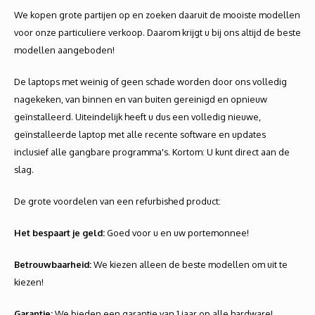
Autoh
We kopen grote partijen op en zoeken daaruit de mooiste modellen
voor onze particuliere verkoop. Daarom krijgt u bij ons altijd de beste
Autol
modellen aangeboden!
Smart
De laptops met weinig of geen schade worden door ons volledig
nagekeken, van binnen en van buiten gereinigd en opnieuw
Printe
geïnstalleerd. Uiteindelijk heeft u dus een volledig nieuwe,
geïnstalleerde laptop met alle recente software en updates
inclusief alle gangbare programma's. Kortom: U kunt direct aan de
slag.
De grote voordelen van een refurbished product:
Het bespaart je geld:
Goed voor u en uw portemonnee!
Betrouwbaarheid:
We kiezen alleen de beste modellen om uit te
kiezen!
Garantie:
We bieden een garantie van 1 jaar op alle hardware!