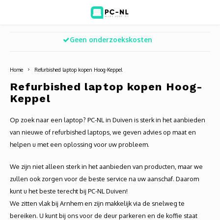
Geen onderzoekskosten
Hoofdmenu / ict voor bedrijven
Hoofdmenu / shop
Hoofdm
ICT voor bedrijven
Shop
Home
Refurbished laptop kopen Hoog-Keppel
Voip Telefonie
Refurbished laptops
Deskt
Turret
Game 
Refurbished laptop kopen Hoog-
Keppel
Zakelijke wifi oplossingen
Computers
All-i
Bullet
Laptop
Op zoek naar een laptop? PC-NL in Duiven is sterk in het aanbieden
BlueSquad is PC-NL
Camera's
Docki
Dome
Webca
van nieuwe of refurbished laptops, we geven advies op maat en
helpen u met een oplossing voor uw probleem.
Office 365 for business
Accessoires
Monit
PTZ
Toets
We zijn niet alleen sterk in het aanbieden van producten, maar we
Acces
Muize
zullen ook zorgen voor de beste service na uw aanschaf. Daarom
kunt u het beste terecht bij PC-NL Duiven!
Oplad
We zitten vlak bij Arnhem en zijn makkelijk via de snelweg te
bereiken. U kunt bij ons voor de deur parkeren en de koffie staat