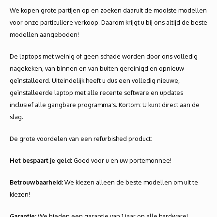
Autoh
We kopen grote partijen op en zoeken daaruit de mooiste modellen
voor onze particuliere verkoop. Daarom krijgt u bij ons altijd de beste
Autol
modellen aangeboden!
Smart
De laptops met weinig of geen schade worden door ons volledig
nagekeken, van binnen en van buiten gereinigd en opnieuw
Printe
geïnstalleerd. Uiteindelijk heeft u dus een volledig nieuwe,
geïnstalleerde laptop met alle recente software en updates
inclusief alle gangbare programma's. Kortom: U kunt direct aan de
slag.
De grote voordelen van een refurbished product:
Het bespaart je geld:
Goed voor u en uw portemonnee!
Betrouwbaarheid:
We kiezen alleen de beste modellen om uit te
kiezen!
Garantie:
We bieden een garantie van 1 jaar op alle hardware!