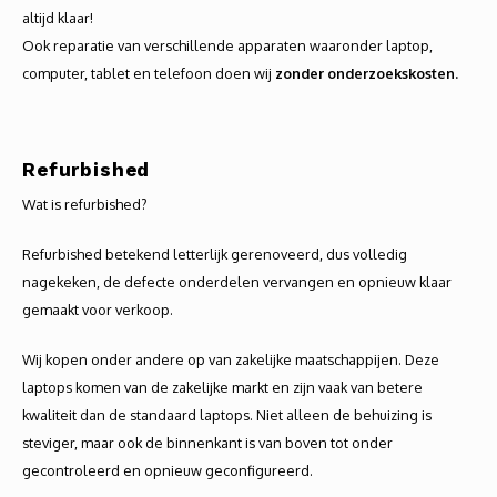
Audio
altijd klaar!
Ook reparatie van verschillende apparaten waaronder laptop,
Verlo
computer, tablet en telefoon doen wij
zonder onderzoekskosten.
Koptel
Refurbished
USB h
Wat is refurbished?
USB A
Refurbished betekend letterlijk gerenoveerd, dus volledig
nagekeken, de defecte onderdelen vervangen en opnieuw klaar
Offic
gemaakt voor verkoop.
Batter
Wij kopen onder andere op van zakelijke maatschappijen. Deze
laptops komen van de zakelijke markt en zijn vaak van betere
Telef
kwaliteit dan de standaard laptops. Niet alleen de behuizing is
steviger, maar ook de binnenkant is van boven tot onder
Toets
gecontroleerd en opnieuw geconfigureerd.