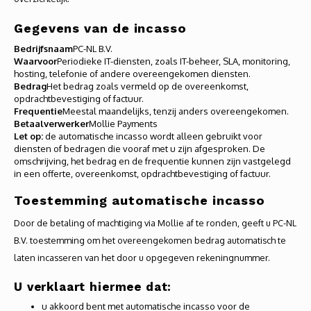
Audio
Gegevens van de incasso
Verlo
Bedrijfsnaam
PC-NL B.V.
Waarvoor
Periodieke IT-diensten, zoals IT-beheer, SLA, monitoring,
hosting, telefonie of andere overeengekomen diensten.
Koptel
Bedrag
Het bedrag zoals vermeld op de overeenkomst,
opdrachtbevestiging of factuur.
USB h
Frequentie
Meestal maandelijks, tenzij anders overeengekomen.
Betaalverwerker
Mollie Payments
Let op:
de automatische incasso wordt alleen gebruikt voor
USB A
diensten of bedragen die vooraf met u zijn afgesproken. De
omschrijving, het bedrag en de frequentie kunnen zijn vastgelegd
in een offerte, overeenkomst, opdrachtbevestiging of factuur.
Offic
Toestemming automatische incasso
Batter
Door de betaling of machtiging via Mollie af te ronden, geeft u PC-NL
B.V. toestemming om het overeengekomen bedrag automatisch te
Telef
laten incasseren van het door u opgegeven rekeningnummer.
Toets
U verklaart hiermee dat:
u akkoord bent met automatische incasso voor de