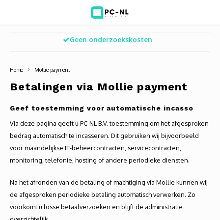
Geen onderzoekskosten
Hoofdmenu / ict voor bedrijven
Hoofdmenu / shop
Hoofdm
ICT voor bedrijven
Shop
Home
Mollie payment
Voip Telefonie
Refurbished laptops
Deskt
Turret
Game 
Betalingen via Mollie payment
Zakelijke wifi oplossingen
Computers
All-i
Bullet
Laptop
Geef toestemming voor automatische incasso
Via deze pagina geeft u PC-NL B.V. toestemming om het afgesproken
BlueSquad is PC-NL
Camera's
Docki
Dome
Webca
bedrag automatisch te incasseren. Dit gebruiken wij bijvoorbeeld
voor maandelijkse IT-beheercontracten, servicecontracten,
Office 365 for business
Accessoires
Monit
PTZ
Toets
monitoring, telefonie, hosting of andere periodieke diensten.
Acces
Muize
Na het afronden van de betaling of machtiging via Mollie kunnen wij
de afgesproken periodieke betaling automatisch verwerken. Zo
Oplad
voorkomt u losse betaalverzoeken en blijft de administratie
overzichtelijk.