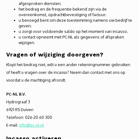
Autoh
afgesproken diensten;
het bedrag en de frequentie bekend zijn via de
overeenkomst, opdrachtbevestiging of factuur;
Autol
u bevoegd bent om deze toestemming namens uw bedrijf te
geven;
u zorgt voor voldoende saldo op het moment van incasso;
Smart
u contact opneemt met PC-NL als gegevens of afspraken
wijzigen.
Printe
Vragen of wijziging doorgeven?
Klopt het bedrag niet, wilt u een ander rekeningnummer gebruiken
of heeft u vragen over de incasso? Neem dan contact met ons op
voordat u de machtiging afrondt.
PC-NL B.V.
Hydrograaf 3
6921 RS Duiven
Telefoon: 026-20 60 300
E-mail:
info@pc-nl.nl
Incasso activeren