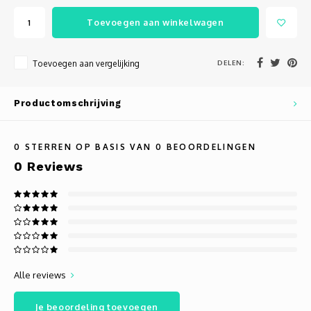
Autoh
Toevoegen aan winkelwagen
Autol
DELEN:
Toevoegen aan vergelijking
Smart
Productomschrijving
Printe
0
STERREN OP BASIS VAN
0
BEOORDELINGEN
0
Reviews
Alle reviews
Je beoordeling toevoegen