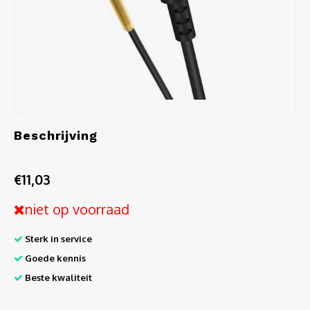
Audio
Verlo
Koptel
USB h
Beschrijving
USB A
€11,03
Offic
niet op voorraad
Batter
Sterk in service
Telef
Goede kennis
Beste kwaliteit
Toets