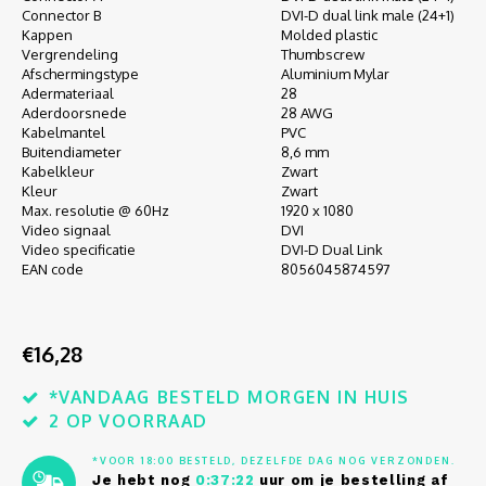
Autoh
Connector B
DVI-D dual link male (24+1)
Kappen
Molded plastic
Vergrendeling
Thumbscrew
Autol
Afschermingstype
Aluminium Mylar
Adermateriaal
28
Smart
Aderdoorsnede
28 AWG
Kabelmantel
PVC
Buitendiameter
8,6 mm
Printe
Kabelkleur
Zwart
Kleur
Zwart
Max. resolutie @ 60Hz
1920 x 1080
Video signaal
DVI
Video specificatie
DVI-D Dual Link
EAN code
8056045874597
€16,28
*VANDAAG BESTELD MORGEN IN HUIS
2 OP VOORRAAD
*VOOR 18:00 BESTELD, DEZELFDE DAG NOG VERZONDEN.
Je hebt nog
0:37:22
uur om je bestelling af