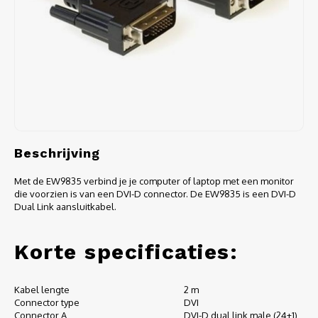
Audio
Verlo
Koptel
USB h
USB A
Beschrijving
Met de EW9835 verbind je je computer of laptop met een monitor
Offic
die voorzien is van een DVI-D connector. De EW9835 is een DVI-D
Dual Link aansluitkabel.
Batter
Korte specificaties:
Telef
Toets
Kabel lengte
2 m
Connector type
DVI
Connector A
DVI-D dual link male (24+1)