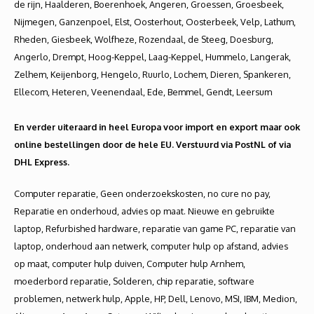
de rijn, Haalderen, Boerenhoek, Angeren, Groessen, Groesbeek,
Nijmegen, Ganzenpoel, Elst, Oosterhout, Oosterbeek, Velp, Lathum,
Rheden, Giesbeek, Wolfheze, Rozendaal, de Steeg, Doesburg,
Angerlo, Drempt, Hoog-Keppel, Laag-Keppel, Hummelo, Langerak,
Zelhem, Keijenborg, Hengelo, Ruurlo, Lochem, Dieren, Spankeren,
Ellecom, Heteren, Veenendaal, Ede, Bemmel, Gendt, Leersum
En verder uiteraard in heel Europa voor import en export maar ook
online bestellingen door de hele EU. Verstuurd via PostNL of via
DHL Express.
Computer reparatie, Geen onderzoekskosten, no cure no pay, Reparatie en onderhoud, advies op maat. Nieuwe en gebruikte laptop, Refurbished hardware, reparatie van game PC, reparatie van laptop, onderhoud aan netwerk, computer hulp op afstand, advies op maat, computer hulp duiven, Computer hulp Arnhem, moederbord reparatie, Solderen, chip reparatie, software problemen, netwerk hulp, Apple, HP, Dell, Lenovo, MSI, IBM, Medion, Alienware, Acer, Asus, Gateway, Wifi oplossing, werk op locatie, netwerkbeheer, ICT Beheer, snelle reparatie, Duiven, Huissen- Lingewaard Computerreparatie Doornenburg, Duiven, Computerhulp Angeren en, Computerreparatie Huissen Computerhulp Arnhem en Computerreparatie Bemmel, Computerhulp Westervoort Computerhulp Driel en Computerreparatie Gendt, Zevenaar, Computerhulp Zevenaar en Computer reparatie Westervoort, Computerhulp Didam, Computerhulp Driel en Computerreparatie Groessen, Computerhulp Doornenburg en Lingewaard Computer reparatie Gendt Computerreparatie Pannerden, Computerhulp Babberich en Computerreparatie Velp, Angeren, Haalderen, Ressen Loo, Computerherstel, Computer Service, Computerwinkel, Computer Onderdelen, PC Dokter, PC Shop, ICT Diensten, Trage computer reparatie, Trage laptop, virussen verwijderen, zwart beeld, laptop, Telefoon reparatie, Laptop reparatie, tablet reparatie, iPad reparatie, macbook reparatie, iMac reparatie, iPhone reparatie, herinstallatie Windows uitvoeren, data recoveren, verwijderede data terug halen, Schijf wipen, Computer opkoop, ICT opkopen, Data overzetten, Data behoud, computer storing verhelpen, Computershop, Computer winkel duiven, Computerwinkel Westervoort, Computerwinkel Zevenaar, Computerwinkel Arnhem, Computerwinkel Didam, Computer shop. Advies reparatie onderhoud, computer opschonen, Computer vervangen, Gebruikte hardware, Repareren macbook, Apple reparatie, Computer advies, Laptop advies, School laptop, Laptop voor werk, Bedrijf starten, ICT oplossing, schijf formatteren, laptop geeft geen beeld meer, computer geeft geen beeld meer, Beste service voor de beste prijs, Computer reparatie in de buurt, Macbook reparatie, macbook upgraden, iMac upgraden, Samsung reparatie, Huawei reparatie, Telefoon reparatie, Scherm reparatie, Telefoon scherm reparatie, tablet scherm reparatie, Telefoon reparatie Arnhem, Tablet reparatie Arnhem Telefoon reparatie Duiven, Telefoon reparatie Zevenaar, Computer herstellen werkt niet, Computer reparatie in de buurt, Computer shop Duiven, Snelle computer reparatie, Computer service, Computer onderhoud, Laptop service Duiven, Laptop onderhoud Duiven. Computerservice A12, Computer winkel A12, Computerwinkel Snelweg, Duiven. Computerhulp Duiven, computer reparatie Duiven, Computerreparatie Gelderland, Computerhulp Nieuwgraaf, computer reparatie Reeshof, Computerhulp Lathum, computer reparatie Giesbeek, Computerhulp Beijnum, computer reparatie Didam, Apple specialist, Computer hulp Ganzenpoel, computer reparatie Westervoort, Computerhulp Huissen, computer reparatie Elst, Computerhulp Elst, Computer reparatie Huissen, Computerhulp Greffelkamp, Computerreparatie Loil, Computerhulp Angerlo, Computer reparatie Nieuw-Wehl, Computerhulp Chaam, Computerreparatie Wehl, Computerhulp Friesland, computer reparatie Nieuw-Dijk, Computerhulp Dichteren, computer reparatie Doetinchem, Computerhulp Keppel, Computer reparatie Stegeslag, Computerhulp Lentemorgen, computer reparatie Zevenaar, Computer hulp Ooij, Computerreparatie Groessen, Computerhulp Loo, computerreparatie De Keel, Computer hulp Ganzenpoel, computerreparatie Pannerden, Computer hulp Aerdt, computer, computer reparatie Herwen, Computer hulp Lobith, Aan huis, Computer reparatie Tolkamer, Computer service Spijk, Apple specialist Computer herstel Hock-Elten, Computerhulp Veldhuizen en omstreken, Snelle en vriendelijke computerhulp Babberich, Trage computer Kwartier, Computer traag Loerbeek, Laptop scherm vervangen Duiven, Computerhulp Duiven en omstreken, Computer reparatie Duiven, Voeding kapot, Computer start niet op, Computer virusvrij maken, Computer opschonen, PC opschonen, Zwart scherm, Blauw scherm, Computerhulp Duiven Universiteit, Duiven University, Computerhulp Duiven, Computerhulp de Reit, Windows 10 upgrade, Windows 10 upgraden, Windows 7 naar Windows 10 upgraden, Windows 8 naar Windows 10 upgraden, Windows 8.1 naar Windows 10 upgraden, Windows 10 upgrade, Computer reparatie Duiven, Laptop reparatie, Desktop reparatie, Netbook reparatie, Notebook reparatie, Tablet reparatie, iPad reparatie, Apple reparatie, iPhone reparatie, Smartphone reparatie, PC reparatie, Computer reparatie, PC shop, Computer winkel, Computerreparatie, PC hulp, Vossenberg, Kraaiven, Loven, Kanaalzone, computer reparatie Duiven Het Laar, Computerhulp Duiven Katsbogten, Kreitenmolen, Albion, Tradepark58, Bakertand, Schepersven, Zwaluwenbunders, Bedrijvenpark Charlotte, Computerwinkel Duiven, Bedrijvenpark Enschot, Wijkevoort, computer reparatie Duiven Berkhoek, Computer reparatie bedrijventerrein, Computerreparatie Computerhulp MKB, Computerreparatie Noord-Brabant, Politie virus verwijderen, Politievirus verwijdering, Virus verwijdering, Data Recovery, Cloud diensten, Virus beveiliging, computerhulp Duiven aan huis, computer erg traag, computer heel traag, computer is traag, computer start traag, computer te traag, computer werkt traag, computer zeer traag, Goedkope game pc, iPad scherm vervangen, ICT Waarborg gecertificeerd, service aan huis, Computer reparatie Duiven, Computerhulp Duiven, Computer onderhoudsbeurt, Computer reparatie Rijen, Computer APK, Laptop onderhoud, Trage computer, computer opschonen windows, Computer kopen Duiven, Laptop kopen Duiven, Desktop kopen Duiven, computer reparatie Duiven, pc dokter Duiven, Nederland is een computerland, laptop reparatie, computer totaal opgeschoond, laptopshop, computer onderdelen, computerzaak, computer winkel, pc winkel, computerhulp Duiven, desktop reparatie Duiven, laptopscherm vervangen, aan huis, iPad scherm vervangen Duiven, pc reparatie Duiven Reeshof, computer opschonen Duiven, pc opschonen Duiven, Duiven, Reeshof, Gilze, Udenhout, Berkel-Enschot, Oisterwijk, Hilvarenbeek, Goirle, Riel, Alphen NB, Moergestel, Duiven west, Duiven oost, Duiven noord, Duiven zuid, Duiven en omstreken, Data recovery, Virus beveiliging, Back up diensten, computer reparatie Duiven, Vakantiefoto’s kwijt, Bestanden kwijt, Harde schijf gecrasht, computer kopen, desktop kopen, pc kopen, laptop kopen, refurbished laptop, Windows 10 upgrade, computer herinstalleren, herinstallatie, formatteren, computer traag Duiven, computer problemen, laptop opschonen, computerhulp Duiven, Computer Repair Duiven, computer winkel Duiven, pc shop Duiven, computerreparatie aan huis, Apple reparatie, iMac reparatie, Macbook reparatie, iPhone reparatie, Chromebook reparatie, iPhone repareren, pc reparatie Duiven, computer repareren Duiven, handige mensen, computer reparatie rijen, computerhulp, pc problemen, pc problemen Duiven, pc reparatie, pc reparatie Duiven, pc repareren, , computer reparatie Duiven, desktop reparatie Duiven, notebook reparatie Duiven, pc reparatie Duiven, glasvezel, computer herstel, computerherstel, snel computerherstel, snel computer herstel, computer herstel Duiven, laptop herstel, pc herstel, iPad herstel, windows herstel, computer reparatie Duiven, computerproblemen Duiven, computer dokter, pc dokter, Windows repareren, pc reparatie Duiven , computer repareren Duiven, computer reparatie in Duiven, Duiven computer reparaties, Duiven Mac reparatie computer reparatie, computerherstel Duiven Reeshof, computerhulp aan huis Duiven apple computerhulp, PC reparatie Duiven, data recovery, computer reparatie Duiven, ICT diensten, computer storing Duiven, computer probleem Duiven, computer start niet op, computer samenstellen, pc sneller maken, pc crash, pc Duiven, pc traag, u computer is geblokkeerd politie, u computer is geblokkeerd ukash, netwerkbeheer, netwerk aanleggen, wifi problemen, slechte wifi verbinding, wifi traag, wifi zwakte, slechte wifi, wifi bereik, wlan problemen, wlan slecht, wlan dekking, slechte wlan verbinding, wifi bereik vergroten, wifi geen verbinding, geen wifi verbinding, wifi valt weg, wifi valt uit, wifi werkt niet, wifi versterker, wifi versterken, wlan versterken, wireless netwerk, wireless network, Windows herinstalleren, Windows herinstallatie, Computerhulp Duiven, Windows opnieuw installeren, data overzetten, Computerhulp Duiven, reparatie aan huis, computer problemen, computerproblemen, computer storing, computer reparatie , computerhulp Doesburg, FreshPC Computer Service Duiven, Computer reparatie , Computerhulp , Computerhulp , Computer reparatie , Computer reparatie , Computerhulp, Computer , ICT diensten, Reparatie van computers en randapparatuur, Advisering op het gebied van informatietechnologie, Computer reparatie service, computerhulp en ICT oplossingen. Tevens ICT diensten, systeembeheer en netwerkbeer, kantoorautomatisering, camerabeveiliging, totaalbeveiliging, centrale bestandenopslag, backupdiensten, leveren en configureren van computers en software, Snelle en vriendelijke Computerhulp Duiven, Computerreparatie Duiven en Computer Service Duiven, PC reparatie , iPhone reparatie en iPad reparatie , Desktop reparatie , Laptop reparatie en Notebook reparatie Computer Service Computerhulp Duiven, Netbook reparatie , Computer hulp Aan huis, Computer reparatie , Computer service , Computer herstel , Trage computer Duiven, Computer traag Velp, Laptop scherm vervangen Rheden, Voeding kapot, Computer start niet op, Computer virusvrij maken, Computer opschonen, PC reparatie, Tablet reparatie, Apple reparatie, iPhone reparatie, Smartphone reparatie, Zwart scherm, Blauw scherm, ICT dienstverlening, Duiven centrum, Computer fixen, pc fix, laptop repareren, Computerhulp Duiven, Computerhulp Duiven, Computerhulp Liemen, Computer reparatie Gelderland, computerhulp Elst, Computerhulp Andelst, Computerhulp Driel, Computerhulp Hemmen