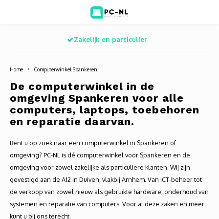
Zakelijk en particulier
Hoofdmenu / ict voor bedrijven
Hoofdmenu / shop
Hoofdm
ICT voor bedrijven
Shop
Home
Computerwinkel Spankeren
Voip Telefonie
Refurbished laptops
Deskt
Turret
Game 
De computerwinkel in de
omgeving Spankeren voor alle
Zakelijke wifi oplossingen
Computers
All-i
Bullet
Laptop
computers, laptops, toebehoren
en reparatie daarvan.
BlueSquad is PC-NL
Camera's
Docki
Dome
Webca
Bent u op zoek naar een computerwinkel in Spankeren of
Office 365 for business
Accessoires
Monit
PTZ
Toets
omgeving? PC-NL is dé computerwinkel voor Spankeren en de
omgeving voor zowel zakelijke als particuliere klanten. Wij zijn
Acces
Muize
gevestigd aan de A12 in Duiven, vlakbij Arnhem. Van ICT-beheer tot
de verkoop van zowel nieuw als gebruikte hardware, onderhoud van
Oplad
systemen en reparatie van computers. Voor al deze zaken en meer
kunt u bij ons terecht.