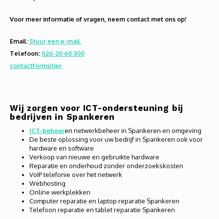
Audio
Voor meer informatie of vragen, neem contact met ons op!
Verlo
Email:
Stuur een e-mail
Telefoon:
026-20 60 300
Koptel
contactformulier
USB h
USB A
Wij zorgen voor ICT-ondersteuning bij
bedrijven in Spankeren
Offic
ICT-beheer
en netwerkbeheer in Spankeren en omgeving
De beste oplossing voor uw bedrijf in Spankeren ook voor
hardware en software
Batter
Verkoop van nieuwe en gebruikte hardware
Reparatie en onderhoud zonder onderzoekskosten
Telef
VoIP telefonie over het netwerk
Webhosting
Online werkplekken
Toets
Computer reparatie en laptop reparatie Spankeren
Telefoon reparatie en tablet reparatie Spankeren