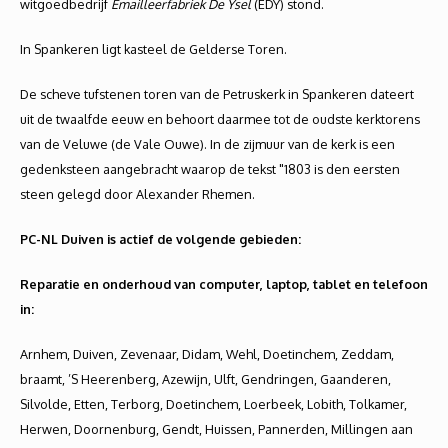
witgoedbedrijf
Emailleerfabriek De Ysel
(EDY) stond.
In Spankeren ligt kasteel de Gelderse Toren.
De scheve tufstenen toren van de Petruskerk in Spankeren dateert
uit de twaalfde eeuw en behoort daarmee tot de oudste kerktorens
van de Veluwe (de Vale Ouwe). In de zijmuur van de kerk is een
gedenksteen aangebracht waarop de tekst "1803 is den eersten
steen gelegd door Alexander Rhemen.
PC-NL Duiven is actief de volgende gebieden:
Reparatie en onderhoud van computer, laptop, tablet en telefoon
in:
Arnhem, Duiven, Zevenaar, Didam, Wehl, Doetinchem, Zeddam,
braamt, ’S Heerenberg, Azewijn, Ulft, Gendringen, Gaanderen,
Silvolde, Etten, Terborg, Doetinchem, Loerbeek, Lobith, Tolkamer,
Herwen, Doornenburg, Gendt, Huissen, Pannerden, Millingen aan