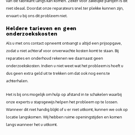
van de fabrikant langs kan komen. Zeker voor zakelijke partijen is dit
niet ideaal. Doordat onze reparateurs snel ter plekke kunnen zijn,
ervaart u bij ons dit probleem niet.
Heldere tarieven en geen
onderzoekskosten
Als u met ons contact opneemt ontvangt u altijd een prijsopgave,
zodat u niet achteraf voor onverwachte kosten komt te staan. Bij
reparaties en onderhoud rekenen we daarnaast geen
onderzoekskosten. Indien u niet weet wat het probleem is hoeft u
dus geen extra geld uit te trekken om dat ook nog eens te
achterhalen.
Het is bij ons mogelijk om hulp op afstand in te schakelen waarbij
onze experts u stapsgewijs helpen het probleem op te lossen.
Wanneer dit niet handig blijkt of u er niet uitkomt, kunnen we ook op
locatie langskomen. Wij hebben ruime openingstijden en komen
langs wanneer het u uitkomt.