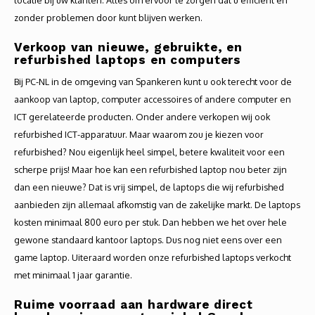
locatie bij uw klanten. Alles om ervoor te zorgen dat u efficiënt en
zonder problemen door kunt blijven werken.
Verkoop van nieuwe, gebruikte, en
refurbished laptops en computers
Bij PC-NL in de omgeving van Spankeren kunt u ook terecht voor de
aankoop van laptop, computer accessoires of andere computer en
ICT gerelateerde producten. Onder andere verkopen wij ook
refurbished ICT-apparatuur. Maar waarom zou je kiezen voor
refurbished? Nou eigenlijk heel simpel, betere kwaliteit voor een
scherpe prijs! Maar hoe kan een refurbished laptop nou beter zijn
dan een nieuwe? Dat is vrij simpel, de laptops die wij refurbished
aanbieden zijn allemaal afkomstig van de zakelijke markt. De laptops
kosten minimaal 800 euro per stuk. Dan hebben we het over hele
gewone standaard kantoor laptops. Dus nog niet eens over een
game laptop. Uiteraard worden onze refurbished laptops verkocht
met minimaal 1 jaar garantie.
Ruime voorraad aan hardware direct