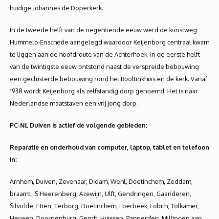
huidige Johannes de Doperkerk.
In de tweede helft van de negentiende eeuw werd de kunstweg
Hummelo-Enschede aangelegd waardoor Keijenborg centraal kwam
te liggen aan de hoofdroute van de Achterhoek. In de eerste helft
van de twintigste eeuw ontstond naast de verspreide bebouwing
een geclusterde bebouwing rond het Booltinkhuis en de kerk. Vanaf
1938 wordt Keijenborg als zelfstandig dorp genoemd. Het is naar
Nederlandse maatstaven een vrij jong dorp.
PC-NL Duiven is actief de volgende gebieden:
Reparatie en onderhoud van computer, laptop, tablet en telefoon
in:
Arnhem, Duiven, Zevenaar, Didam, Wehl, Doetinchem, Zeddam,
braamt, ’S Heerenberg, Azewijn, Ulft, Gendringen, Gaanderen,
Silvolde, Etten, Terborg, Doetinchem, Loerbeek, Lobith, Tolkamer,
Herwen, Doornenburg, Gendt, Huissen, Pannerden, Millingen aan