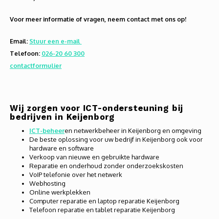
Audio
Voor meer informatie of vragen, neem contact met ons op!
Verlo
Email:
Stuur een e-mail
Telefoon:
026-20 60 300
Koptel
contactformulier
USB h
USB A
Wij zorgen voor ICT-ondersteuning bij
bedrijven in Keijenborg
Offic
ICT-beheer
en netwerkbeheer in Keijenborg en omgeving
De beste oplossing voor uw bedrijf in Keijenborg ook voor
hardware en software
Batter
Verkoop van nieuwe en gebruikte hardware
Reparatie en onderhoud zonder onderzoekskosten
Telef
VoIP telefonie over het netwerk
Webhosting
Online werkplekken
Toets
Computer reparatie en laptop reparatie Keijenborg
Telefoon reparatie en tablet reparatie Keijenborg