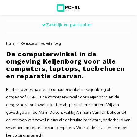
Zakelijk en particulier
Hoofdmenu / ict voor bedrijven
Hoofdmenu / shop
Hoofdm
ICT voor bedrijven
Shop
Home
Computerwinkel Keijenborg
Voip Telefonie
Refurbished laptops
Deskt
Turret
Game 
De computerwinkel in de
omgeving Keijenborg voor alle
Zakelijke wifi oplossingen
Computers
All-i
Bullet
Laptop
computers, laptops, toebehoren
en reparatie daarvan.
BlueSquad is PC-NL
Camera's
Docki
Dome
Webca
Bent u op zoek naar een computerwinkel in Keijenborg of
Office 365 for business
Accessoires
Monit
PTZ
Toets
omgeving? PC-NL is dé computerwinkel voor Keijenborg en de
omgeving voor zowel zakelijke als particuliere klanten. Wij zijn
Acces
Muize
gevestigd aan de A12 in Duiven, vlakbij Arnhem. Van ICT-beheer tot
de verkoop van zowel nieuw als gebruikte hardware, onderhoud van
Oplad
systemen en reparatie van computers. Voor al deze zaken en meer
kunt u bij ons terecht.