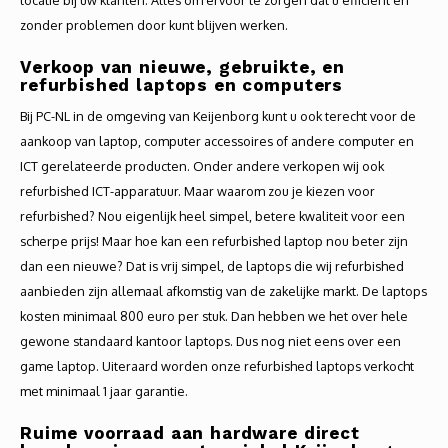
locatie bij uw klanten. Alles om ervoor te zorgen dat u efficiënt en
zonder problemen door kunt blijven werken.
Verkoop van nieuwe, gebruikte, en
refurbished laptops en computers
Bij PC-NL in de omgeving van Keijenborg kunt u ook terecht voor de
aankoop van laptop, computer accessoires of andere computer en
ICT gerelateerde producten. Onder andere verkopen wij ook
refurbished ICT-apparatuur. Maar waarom zou je kiezen voor
refurbished? Nou eigenlijk heel simpel, betere kwaliteit voor een
scherpe prijs! Maar hoe kan een refurbished laptop nou beter zijn
dan een nieuwe? Dat is vrij simpel, de laptops die wij refurbished
aanbieden zijn allemaal afkomstig van de zakelijke markt. De laptops
kosten minimaal 800 euro per stuk. Dan hebben we het over hele
gewone standaard kantoor laptops. Dus nog niet eens over een
game laptop. Uiteraard worden onze refurbished laptops verkocht
met minimaal 1 jaar garantie.
Ruime voorraad aan hardware direct