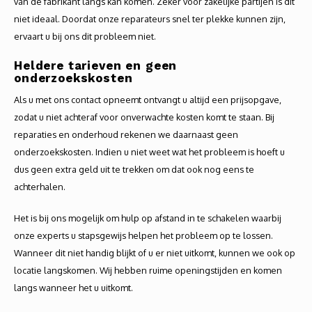
van de fabrikant langs kan komen. Zeker voor zakelijke partijen is dit
niet ideaal. Doordat onze reparateurs snel ter plekke kunnen zijn,
ervaart u bij ons dit probleem niet.
Heldere tarieven en geen
onderzoekskosten
Als u met ons contact opneemt ontvangt u altijd een prijsopgave,
zodat u niet achteraf voor onverwachte kosten komt te staan. Bij
reparaties en onderhoud rekenen we daarnaast geen
onderzoekskosten. Indien u niet weet wat het probleem is hoeft u
dus geen extra geld uit te trekken om dat ook nog eens te
achterhalen.
Het is bij ons mogelijk om hulp op afstand in te schakelen waarbij
onze experts u stapsgewijs helpen het probleem op te lossen.
Wanneer dit niet handig blijkt of u er niet uitkomt, kunnen we ook op
locatie langskomen. Wij hebben ruime openingstijden en komen
langs wanneer het u uitkomt.