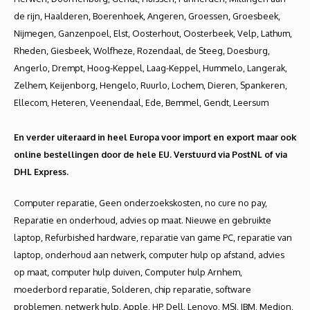
de rijn, Haalderen, Boerenhoek, Angeren, Groessen, Groesbeek,
Nijmegen, Ganzenpoel, Elst, Oosterhout, Oosterbeek, Velp, Lathum,
Rheden, Giesbeek, Wolfheze, Rozendaal, de Steeg, Doesburg,
Angerlo, Drempt, Hoog-Keppel, Laag-Keppel, Hummelo, Langerak,
Zelhem, Keijenborg, Hengelo, Ruurlo, Lochem, Dieren, Spankeren,
Ellecom, Heteren, Veenendaal, Ede, Bemmel, Gendt, Leersum
En verder uiteraard in heel Europa voor import en export maar ook
online bestellingen door de hele EU. Verstuurd via PostNL of via
DHL Express.
Computer reparatie, Geen onderzoekskosten, no cure no pay, Reparatie en onderhoud, advies op maat. Nieuwe en gebruikte laptop, Refurbished hardware, reparatie van game PC, reparatie van laptop, onderhoud aan netwerk, computer hulp op afstand, advies op maat, computer hulp duiven, Computer hulp Arnhem, moederbord reparatie, Solderen, chip reparatie, software problemen, netwerk hulp, Apple, HP, Dell, Lenovo, MSI, IBM, Medion, Alienware, Acer, Asus, Gateway, Wifi oplossing, werk op locatie, netwerkbeheer, ICT Beheer, snelle reparatie, Duiven, Huissen- Lingewaard Computerreparatie Doornenburg, Duiven, Computerhulp Angeren en, Computerreparatie Huissen Computerhulp Arnhem en Computerreparatie Bemmel, Computerhulp Westervoort Computerhulp Driel en Computerreparatie Gendt, Zevenaar, Computerhulp Zevenaar en Computer reparatie Westervoort, Computerhulp Didam, Computerhulp Driel en Computerreparatie Groessen, Computerhulp Doornenburg en Lingewaard Computer reparatie Gendt Computerreparatie Pannerden, Computerhulp Babberich en Computerreparatie Velp, Angeren, Haalderen, Ressen Loo, Computerherstel, Computer Service, Computerwinkel, Computer Onderdelen, PC Dokter, PC Shop, ICT Diensten, Trage computer reparatie, Trage laptop, virussen verwijderen, zwart beeld, laptop, Telefoon reparatie, Laptop reparatie, tablet reparatie, iPad reparatie, macbook reparatie, iMac reparatie, iPhone reparatie, herinstallatie Windows uitvoeren, data recoveren, verwijderede data terug halen, Schijf wipen, Computer opkoop, ICT opkopen, Data overzetten, Data behoud, computer storing verhelpen, Computershop, Computer winkel duiven, Computerwinkel Westervoort, Computerwinkel Zevenaar, Computerwinkel Arnhem, Computerwinkel Didam, Computer shop. Advies reparatie onderhoud, computer opschonen, Computer vervangen, Gebruikte hardware, Repareren macbook, Apple reparatie, Computer advies, Laptop advies, School laptop, Laptop voor werk, Bedrijf starten, ICT oplossing, schijf formatteren, laptop geeft geen beeld meer, computer geeft geen beeld meer, Beste service voor de beste prijs, Computer reparatie in de buurt, Macbook reparatie, macbook upgraden, iMac upgraden, Samsung reparatie, Huawei reparatie, Telefoon reparatie, Scherm reparatie, Telefoon scherm reparatie, tablet scherm reparatie, Telefoon reparatie Arnhem, Tablet reparatie Arnhem Telefoon reparatie Duiven, Telefoon reparatie Zevenaar, Computer herstellen werkt niet, Computer reparatie in de buurt, Computer shop Duiven, Snelle computer reparatie, Computer service, Computer onderhoud, Laptop service Duiven, Laptop onderhoud Duiven. Computerservice A12, Computer winkel A12, Computerwinkel Snelweg, Duiven. Computerhulp Duiven, computer reparatie Duiven, Computerreparatie Gelderland, Computerhulp Nieuwgraaf, computer reparatie Reeshof, Computerhulp Lathum, computer reparatie Giesbeek, Computerhulp Beijnum, computer reparatie Didam, Apple specialist, Computer hulp Ganzenpoel, computer reparatie Westervoort, Computerhulp Huissen, computer reparatie Elst, Computerhulp Elst, Computer reparatie Huissen, Computerhulp Greffelkamp, Computerreparatie Loil, Computerhulp Angerlo, Computer reparatie Nieuw-Wehl, Computerhulp Chaam, Computerreparatie Wehl, Computerhulp Friesland, computer reparatie Nieuw-Dijk, Computerhulp Dichteren, computer reparatie Doetinchem, Computerhulp Keppel, Computer reparatie Stegeslag, Computerhulp Lentemorgen, computer reparatie Zevenaar, Computer hulp Ooij, Computerreparatie Groessen, Computerhulp Loo, computerreparatie De Keel, Computer hulp Ganzenpoel, computerreparatie Pannerden, Computer hulp Aerdt, computer, computer reparatie Herwen, Computer hulp Lobith, Aan huis, Computer reparatie Tolkamer, Computer service Spijk, Apple specialist Computer herstel Hock-Elten, Computerhulp Veldhuizen en omstreken, Snelle en vriendelijke computerhulp Babberich, Trage computer Kwartier, Computer traag Loerbeek, Laptop scherm vervangen Duiven, Computerhulp Duiven en omstreken, Computer reparatie Duiven, Voeding kapot, Computer start niet op, Computer virusvrij maken, Computer opschonen, PC opschonen, Zwart scherm, Blauw scherm, Computerhulp Duiven Universiteit, Duiven University, Computerhulp Duiven, Computerhulp de Reit, Windows 10 upgrade, Windows 10 upgraden, Windows 7 naar Windows 10 upgraden, Windows 8 naar Windows 10 upgraden, Windows 8.1 naar Windows 10 upgraden, Windows 10 upgrade, Computer reparatie Duiven, Laptop reparatie, Desktop reparatie, Netbook reparatie, Notebook reparatie, Tablet reparatie, iPad reparatie, Apple reparatie, iPhone reparatie, Smartphone reparatie, PC reparatie, Computer reparatie, PC shop, Computer winkel, Computerreparatie, PC hulp, Vossenberg, Kraaiven, Loven, Kanaalzone, computer reparatie Duiven Het Laar, Computerhulp Duiven Katsbogten, Kreitenmolen, Albion, Tradepark58, Bakertand, Schepersven, Zwaluwenbunders, Bedrijvenpark Charlotte, Computerwinkel Duiven, Bedrijvenpark Enschot, Wijkevoort, computer reparatie Duiven Berkhoek, Computer reparatie bedrijventerrein, Computerreparatie Computerhulp MKB, Computerreparatie Noord-Brabant, Politie virus verwijderen, Politievirus verwijdering, Virus verwijdering, Data Recovery, Cloud diensten, Virus beveiliging, computerhulp Duiven aan huis, computer erg traag, computer heel traag, computer is traag, computer start traag, computer te traag, computer werkt traag, computer zeer traag, Goedkope game pc, iPad scherm vervangen, ICT Waarborg gecertificeerd, service aan huis, Computer reparatie Duiven, Computerhulp Duiven, Computer onderhoudsbeurt, Computer reparatie Rijen, Computer APK, Laptop onderhoud, Trage computer, computer opschonen windows, Computer kopen Duiven, Laptop kopen Duiven, Desktop kopen Duiven, computer reparatie Duiven, pc dokter Duiven, Nederland is een computerland, laptop reparatie, computer totaal opgeschoond, laptopshop, computer onderdelen, computerzaak, computer winkel, pc winkel, computerhulp Duiven, desktop reparatie Duiven, laptopscherm vervangen, aan huis, iPad scherm vervangen Duiven, pc reparatie Duiven Reeshof, computer opschonen Duiven, pc opschonen Duiven, Duiven, Reeshof, Gilze, Udenhout, Berkel-Enschot, Oisterwijk, Hilvarenbeek, Goirle, Riel, Alphen NB, Moergestel, Duiven west, Duiven oost, Duiven noord, Duiven zuid, Duiven en omstreken, Data recovery, Virus beveiliging, Back up diensten, computer reparatie Duiven, Vakantiefoto’s kwijt, Bestanden kwijt, Harde schijf gecrasht, computer kopen, desktop kopen, pc kopen, laptop kopen, refurbished laptop, Windows 10 upgrade, computer herinstalleren, herinstallatie, formatteren, computer traag Duiven, computer problemen, laptop opschonen, computerhulp Duiven, Computer Repair Duiven, computer winkel Duiven, pc shop Duiven, computerreparatie aan huis, Apple reparatie, iMac reparatie, Macbook reparatie, iPhone reparatie, Chromebook reparatie, iPhone repareren, pc reparatie Duiven, computer repareren Duiven, handige mensen, computer reparatie rijen, computerhulp, pc problemen, pc problemen Duiven, pc reparatie, pc reparatie Duiven, pc repareren, , computer reparatie Duiven, desktop reparatie Duiven, notebook reparatie Duiven, pc reparatie Duiven, glasvezel, computer herstel, computerherstel, snel computerherstel, snel computer herstel, computer herstel Duiven, laptop herstel, pc herstel, iPad herstel, windows herstel, computer reparatie Duiven, computerproblemen Duiven, computer dokter, pc dokter, Windows repareren, pc reparatie Duiven , computer repareren Duiven, computer reparatie in Duiven, Duiven computer reparaties, Duiven Mac reparatie computer reparatie, computerherstel Duiven Reeshof, computerhulp aan huis Duiven apple computerhulp, PC reparatie Duiven, data recovery, computer reparatie Duiven, ICT diensten, computer storing Duiven, computer probleem Duiven, computer start niet op, computer samenstellen, pc sneller maken, pc crash, pc Duiven, pc traag, u computer is geblokkeerd politie, u computer is geblokkeerd ukash, netwerkbeheer, netwerk aanleggen, wifi problemen, slechte wifi verbinding, wifi traag, wifi zwakte, slechte wifi, wifi bereik, wlan problemen, wlan slecht, wlan dekking, slechte wlan verbinding, wifi bereik vergroten, wifi geen verbinding, geen wifi verbinding, wifi valt weg, wifi valt uit, wifi werkt niet, wifi versterker, wifi versterken, wlan versterken, wireless netwerk, wireless network, Windows herinstalleren, Windows herinstallatie, Computerhulp Duiven, Windows opnieuw installeren, data overzetten, Computerhulp Duiven, reparatie aan huis, computer problemen, computerproblemen, computer storing, computer reparatie , computerhulp Doesburg, FreshPC Computer Service Duiven, Computer reparatie , Computerhulp , Computerhulp , Computer reparatie , Computer reparatie , Computerhulp, Computer , ICT diensten, Reparatie van computers en randapparatuur, Advisering op het gebied van informatietechnologie, Computer reparatie service, computerhulp en ICT oplossingen. Tevens ICT diensten, systeembeheer en netwerkbeer, kantoorautomatisering, camerabeveiliging, totaalbeveiliging, centrale bestandenopslag, backupdiensten, leveren en configureren van computers en software, Snelle en vriendelijke Computerhulp Duiven, Computerreparatie Duiven en Computer Service Duiven, PC reparatie , iPhone reparatie en iPad reparatie , Desktop reparatie , Laptop reparatie en Notebook reparatie Computer Service Computerhulp Duiven, Netbook reparatie , Computer hulp Aan huis, Computer reparatie , Computer service , Computer herstel , Trage computer Duiven, Computer traag Velp, Laptop scherm vervangen Rheden, Voeding kapot, Computer start niet op, Computer virusvrij maken, Computer opschonen, PC reparatie, Tablet reparatie, Apple reparatie, iPhone reparatie, Smartphone reparatie, Zwart scherm, Blauw scherm, ICT dienstverlening, Duiven centrum, Computer fixen, pc fix, laptop repareren, Computerhulp Duiven, Computerhulp Duiven, Computerhulp Liemen, Computer reparatie Gelderland, computerhulp Elst, Computerhulp Andelst, Computerhulp Driel, Computerhulp Hemmen