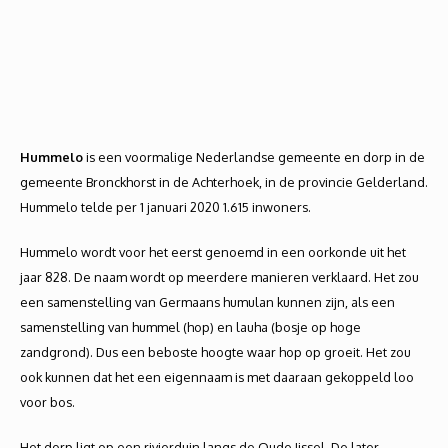
Hummelo
is een voormalige Nederlandse gemeente en dorp in de
gemeente Bronckhorst in de Achterhoek, in de provincie Gelderland.
Hummelo telde per 1 januari 2020 1.615 inwoners.
Hummelo wordt voor het eerst genoemd in een oorkonde uit het
jaar 828. De naam wordt op meerdere manieren verklaard. Het zou
een samenstelling van Germaans humulan kunnen zijn, als een
samenstelling van hummel (hop) en lauha (bosje op hoge
zandgrond). Dus een beboste hoogte waar hop op groeit. Het zou
ook kunnen dat het een eigennaam is met daaraan gekoppeld loo
voor bos.
Het dorp ligt op een rivierduin langs de Oude Ijssel. De later