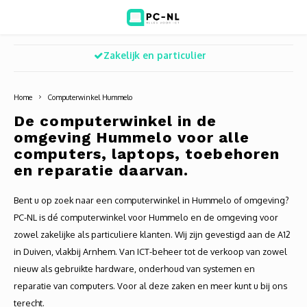
Zakelijk en particulier
Hoofdmenu / ict voor bedrijven
Hoofdmenu / shop
Hoofdm
ICT voor bedrijven
Shop
Home
Computerwinkel Hummelo
Voip Telefonie
Refurbished laptops
Deskt
Turret
Game 
De computerwinkel in de
omgeving Hummelo voor alle
Zakelijke wifi oplossingen
Computers
All-i
Bullet
Laptop
computers, laptops, toebehoren
en reparatie daarvan.
BlueSquad is PC-NL
Camera's
Docki
Dome
Webca
Bent u op zoek naar een computerwinkel in Hummelo of omgeving?
Office 365 for business
Accessoires
Monit
PTZ
Toets
PC-NL is dé computerwinkel voor Hummelo en de omgeving voor
zowel zakelijke als particuliere klanten. Wij zijn gevestigd aan de A12
Acces
Muize
in Duiven, vlakbij Arnhem. Van ICT-beheer tot de verkoop van zowel
nieuw als gebruikte hardware, onderhoud van systemen en
Oplad
reparatie van computers. Voor al deze zaken en meer kunt u bij ons
terecht.