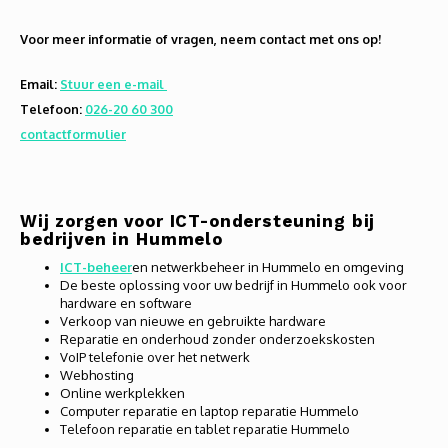
Audio
Voor meer informatie of vragen, neem contact met ons op!
Verlo
Email:
Stuur een e-mail
Telefoon:
026-20 60 300
Koptel
contactformulier
USB h
USB A
Wij zorgen voor ICT-ondersteuning bij
bedrijven in Hummelo
Offic
ICT-beheer
en netwerkbeheer in Hummelo en omgeving
De beste oplossing voor uw bedrijf in Hummelo ook voor
hardware en software
Batter
Verkoop van nieuwe en gebruikte hardware
Reparatie en onderhoud zonder onderzoekskosten
Telef
VoIP telefonie over het netwerk
Webhosting
Online werkplekken
Toets
Computer reparatie en laptop reparatie Hummelo
Telefoon reparatie en tablet reparatie Hummelo