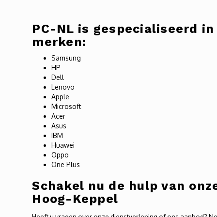
PC-NL is gespecialiseerd in
merken:
Samsung
HP
Dell
Lenovo
Apple
Microsoft
Acer
Asus
IBM
Huawei
Oppo
One Plus
Schakel nu de hulp van on
Hoog-Keppel
Heeft u vragen over onze dienstverlening of ons aanbod? Nee