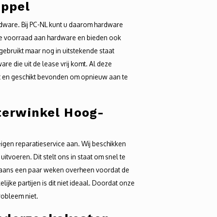
eppel
rdware. Bij PC-NL kunt u daarom hardware
ime voorraad aan hardware en bieden ook
 gebruikt maar nog in uitstekende staat
e die uit de lease vrij komt. Al deze
it en geschikt bevonden om opnieuw aan te
terwinkel Hoog-
igen reparatieservice aan. Wij beschikken
tvoeren. Dit stelt ons in staat om snel te
rgaans een paar weken overheen voordat de
ijke partijen is dit niet ideaal. Doordat onze
probleem niet.