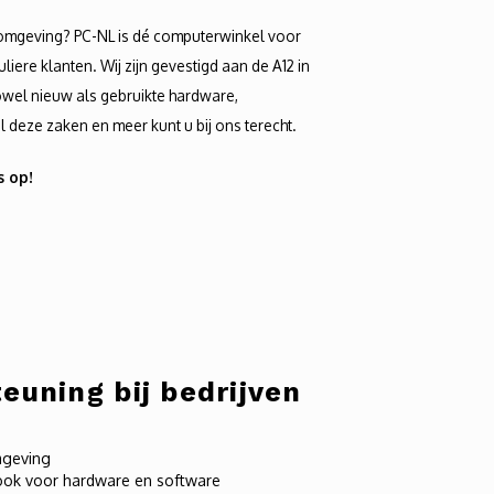
omgeving? PC-NL is dé computerwinkel voor
ere klanten. Wij zijn gevestigd aan de A12 in
owel nieuw als gebruikte hardware,
deze zaken en meer kunt u bij ons terecht.
s op!
euning bij bedrijven
mgeving
 ook voor hardware en software