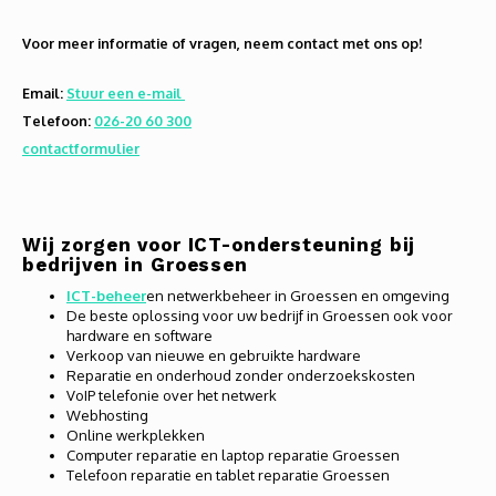
Audio
Voor meer informatie of vragen, neem contact met ons op!
Verlo
Email:
Stuur een e-mail
Telefoon:
026-20 60 300
Koptel
contactformulier
USB h
USB A
Wij zorgen voor ICT-ondersteuning bij
bedrijven in Groessen
Offic
ICT-beheer
en netwerkbeheer in Groessen en omgeving
De beste oplossing voor uw bedrijf in Groessen ook voor
hardware en software
Batter
Verkoop van nieuwe en gebruikte hardware
Reparatie en onderhoud zonder onderzoekskosten
Telef
VoIP telefonie over het netwerk
Webhosting
Online werkplekken
Toets
Computer reparatie en laptop reparatie Groessen
Telefoon reparatie en tablet reparatie Groessen