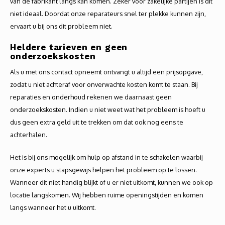
van de fabrikant langs kan komen. Zeker voor zakelijke partijen is dit
niet ideaal. Doordat onze reparateurs snel ter plekke kunnen zijn,
ervaart u bij ons dit probleem niet.
Heldere tarieven en geen
onderzoekskosten
Als u met ons contact opneemt ontvangt u altijd een prijsopgave,
zodat u niet achteraf voor onverwachte kosten komt te staan. Bij
reparaties en onderhoud rekenen we daarnaast geen
onderzoekskosten. Indien u niet weet wat het probleem is hoeft u
dus geen extra geld uit te trekken om dat ook nog eens te
achterhalen.
Het is bij ons mogelijk om hulp op afstand in te schakelen waarbij
onze experts u stapsgewijs helpen het probleem op te lossen.
Wanneer dit niet handig blijkt of u er niet uitkomt, kunnen we ook op
locatie langskomen. Wij hebben ruime openingstijden en komen
langs wanneer het u uitkomt.