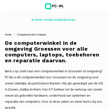
Geen onderzoekskosten
Hoofdmenu / ict voor bedrijven
Hoofdmenu / shop
Hoofdm
ICT voor bedrijven
Shop
Home
Computerwinkel Groessen
Voip Telefonie
Refurbished laptops
Deskt
Turret
Game 
De computerwinkel in de
omgeving Groessen voor alle
Zakelijke wifi oplossingen
Computers
All-i
Bullet
Laptop
computers, laptops, toebehoren
en reparatie daarvan.
BlueSquad is PC-NL
Camera's
Docki
Dome
Webca
Bent u op zoek naar een computerwinkel in Groessen of omgeving?
Office 365 for business
Accessoires
Monit
PTZ
Toets
PC-NL is dé computerwinkel voor Groessen en de omgeving voor
zowel zakelijke als particuliere klanten. Wij zijn gevestigd aan de A12
Acces
Muize
in Duiven, vlakbij Arnhem. Van ICT-beheer tot de verkoop van zowel
nieuw als gebruikte hardware, onderhoud van systemen en
Oplad
reparatie van computers. Voor al deze zaken en meer kunt u bij ons
terecht.