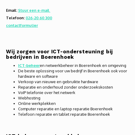
Audio
Email:
Stuur een e-mail
Telefoon:
026-20 60 300
Verlo
contactformulier
Koptel
USB h
Wij zorgen voor ICT-ondersteuning bij
bedrijven in Boerenhoek
USB A
ICT-beheer
en netwerkbeheer in Boerenhoek en omgeving
De beste oplossing voor uw bedrijf in Boerenhoek ook voor
hardware en software
Offic
Verkoop van nieuwe en gebruikte hardware
Reparatie en onderhoud zonder onderzoekskosten
Batter
VoIP telefonie over het netwerk
Webhosting
Online werkplekken
Telef
Computer reparatie en laptop reparatie Boerenhoek
Telefoon reparatie en tablet reparatie Boerenhoek
Toets