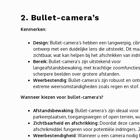
2.
Bullet-camera’s
Kenmerken:
Design:
Bullet-camera’s hebben een langwerpig, cili
ontwerp met een duidelijke lens die uitsteekt. Dit m
zichtbaar, wat kan helpen bij het afschrikken van indr
Bereik:
Bullet-camera’s zijn uitstekend voor
langeafstandsbewaking, met krachtige zoomfunctie
scherpere beelden over grotere afstanden.
Weerbestendig:
Bullet-camera’s zijn robuust en on
extreme weersomstandigheden zoals regen en stof.
Wanneer kiezen voor bullet-camera’s?
Afstandsbewaking:
Bullet-camera’s zijn ideaal voo
parkeerplaatsen, toegangswegen of open terrein, wa
Zichtbaarheid en afschrikking:
Doordat deze camera
afschrikmiddel fungeren voor potentiële indringers. Z
Weerbestendigheid:
Wanneer u een camera nodig he