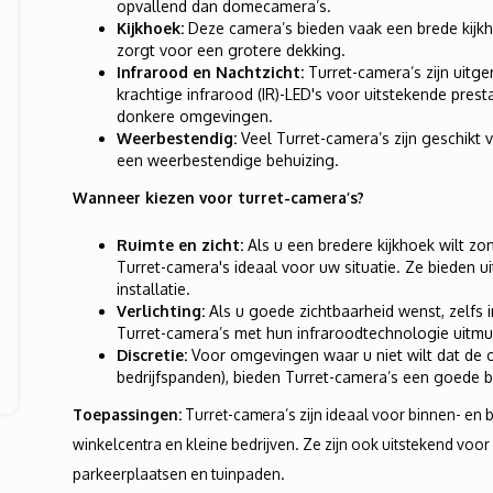
opvallend dan domecamera’s.
Kijkhoek:
Deze camera’s bieden vaak een brede kijk
zorgt voor een grotere dekking.
Infrarood en Nachtzicht:
Turret-camera’s zijn uitge
krachtige infrarood (IR)-LED's voor uitstekende presta
donkere omgevingen.
Weerbestendig:
Veel Turret-camera’s zijn geschikt 
een weerbestendige behuizing.
Wanneer kiezen voor turret-camera’s?
Ruimte en zicht:
Als u een bredere kijkhoek wilt zon
Turret-camera's ideaal voor uw situatie. Ze bieden 
installatie.
Verlichting:
Als u goede zichtbaarheid wenst, zelfs 
Turret-camera’s met hun infraroodtechnologie uitmu
Discretie:
Voor omgevingen waar u niet wilt dat de c
bedrijfspanden), bieden Turret-camera’s een goede ba
Toepassingen:
Turret-camera’s zijn ideaal voor binnen- en
winkelcentra en kleine bedrijven. Ze zijn ook uitstekend vo
parkeerplaatsen en tuinpaden.