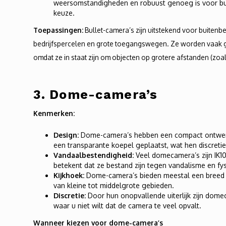
weersomstandigheden en robuust genoeg is voor buit
keuze.
Toepassingen:
Bullet-camera’s zijn uitstekend voor buitenb
bedrijfspercelen en grote toegangswegen. Ze worden vaak ge
omdat ze in staat zijn om objecten op grotere afstanden (zoa
3.
Dome-camera’s
Kenmerken:
Design:
Dome-camera’s hebben een compact ontwer
een transparante koepel geplaatst, wat hen discretie
Vandaalbestendigheid:
Veel domecamera’s zijn IK10
betekent dat ze bestand zijn tegen vandalisme en fy
Kijkhoek:
Dome-camera’s bieden meestal een breed g
van kleine tot middelgrote gebieden.
Discretie:
Door hun onopvallende uiterlijk zijn dom
waar u niet wilt dat de camera te veel opvalt.
Wanneer kiezen voor dome-camera’s