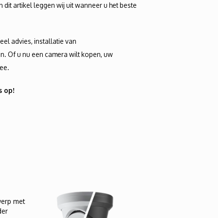
dit artikel leggen wij uit wanneer u het beste
el advies, installatie van
n. Of u nu een camera wilt kopen, uw
mee.
s op!
werp met
der