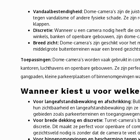
Vandaalbestendigheid:
Dome-camera’s zijn de juis
tegen vandalisme of andere fysieke schade. Ze zijn 
klappen.
Discretie:
Wanneer u een camera nodig heeft die ono
winkels, banken of openbare gebouwen, zijn dome-c
Breed zicht:
Dome-camera’s zijn geschikt voor het m
middelgrote buitenterreinen waar een breed gezicht
Toepassingen:
Dome-camera’s worden vaak gebruikt in com
kantoren, luchthavens en openbare gebouwen. Ze zijn perfec
gangpaden, kleine parkeerplaatsen of binnenomgevingen waar
Wanneer kiest u voor welk
Voor langeafstandsbewaking en afschrikking:
Bull
hun zichtbaarheid en langeafstandsbewaking zijn ze
gebieden zoals parkeerterreinen en toegangswegen
Voor brede dekking en discretie:
Turret-camera’s b
discretie. Dit maakt ze perfect voor openbare of 
gezichtsveld nodig is zonder dat de camera te veel o
Voor binnenomgevingen en bescherming tegen v