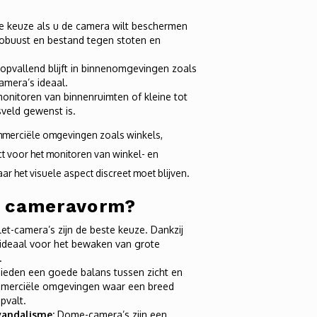
te keuze als u de camera wilt beschermen
robuust en bestand tegen stoten en
pvallend blijft in binnenomgevingen zoals
amera’s ideaal.
onitoren van binnenruimten of kleine tot
sveld gewenst is.
merciële omgevingen zoals winkels,
t voor het monitoren van winkel- en
 het visuele aspect discreet moet blijven.
e cameravorm?
et-camera’s zijn de beste keuze. Dankzij
 ideaal voor het bewaken van grote
.
ieden een goede balans tussen zicht en
commerciële omgevingen waar een breed
pvalt.
andalisme:
Dome-camera’s zijn een