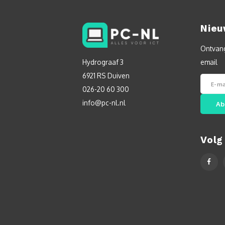
Nieu
Ontvang
Hydrograaf 3
email
6921 RS Duiven
026-20 60 300
info@pc-nl.nl
Ab
Volg