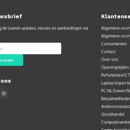
wsbrief
Klantens
 de laatste updates, nieuws en aanbiedingen via
Algemene voorw
Algemene voor
Consumenten
Contact
Over ons
onneer
Openingstijden
Refurbished IC
 ons
Laptop kopen bi
PC-NL Duiven R
Betaalmethode
Actievoorwaar
Groothandel
Computerwinke
Computerwinke