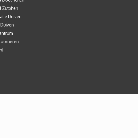
l Zutphen
atie Duiven
 Duiven
entrum
tourneren
ht