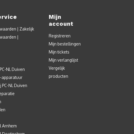
ervice
Mijn
account
aarden | Zakelijk
Registreren
waarden |
Mijn bestellingen
Mijn tickets
Mijn verlanglijst
Vergelijk
 PC-NL Duiven
producten
T-apparatuur
j PC-NL Duiven
eparatie
n
den
l Arnhem
l Doetinchem