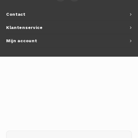
Autoh
Contact
Autol
Klantenservice
Smart
Mijn account
Printe