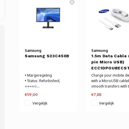
Samsung
Samsung
Samsung S23C450B
1.5m Data Cable 
pin Micro USB)
ECC1DPOUBECS
• Margeregeling
Charge your mobile de
• Status: Refurbished,
with a MicroUSB cable
⭐⭐⭐⭐✩
smooth transfers with 
• Beeld formaat: 23" inch
latest USB connectivity
€59,00
€7,88
• Aansluitingen: VGA, DVI
Connect easily with 1.5
Voor meer informatie -->
length cable
Vergelijk
Vergelijk