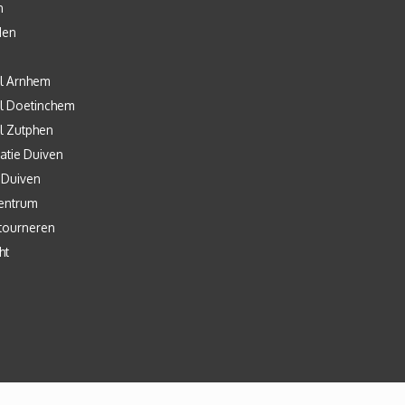
n
den
l Arnhem
l Doetinchem
l Zutphen
atie Duiven
 Duiven
entrum
tourneren
ht