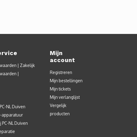
ervice
Mijn
account
aarden | Zakelijk
Registreren
waarden |
Mijn bestellingen
Mijn tickets
Mijn verlanglijst
Vergelijk
 PC-NL Duiven
producten
T-apparatuur
j PC-NL Duiven
eparatie