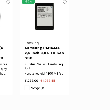
-20%
Samsung
(5
Samsung PM1633a
2,5 Inch 3,84 TB SAS
TD
SSD
vices
• Status: Nieuw• Aansluiting:
Enjoy
SAS
the
• Leessnelheid: 1400 MB/s
• Schrijfsnelheid: 1300 MB/s
€1.038,45
€1.299,00
m
• Formaat: 2,5 Inch
• Opslagvermogen: 4 TB
Vergelijk
Voor meer informatie -->