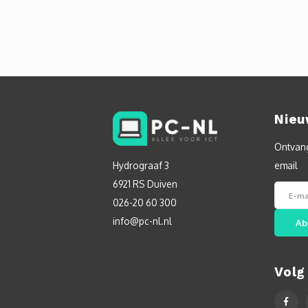
Nieu
Ontvang
Hydrograaf 3
email
6921 RS Duiven
026-20 60 300
info@pc-nl.nl
Ab
Volg