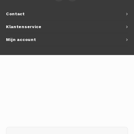
Autoh
Contact
Autol
Klantenservice
Smart
Mijn account
Printe