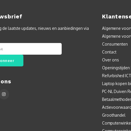
wsbrief
Klantens
 de laatste updates, nieuws en aanbiedingen via
Algemene voorw
Algemene voor
Consumenten
Contact
Over ons
onneer
Openingstijden
Refurbished IC
 ons
Laptop kopen bi
PC-NL Duiven R
Betaalmethode
Actievoorwaar
Groothandel
Computerwinke
Computerwinke