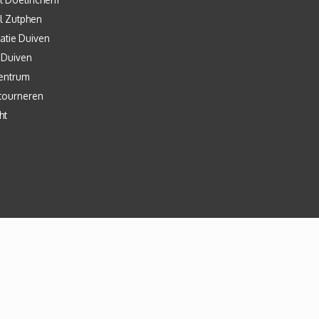
l Zutphen
atie Duiven
 Duiven
entrum
tourneren
ht