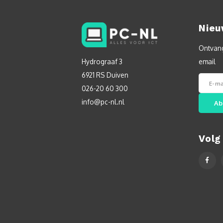
Nieu
Ontvang
Hydrograaf 3
email
6921 RS Duiven
026-20 60 300
info@pc-nl.nl
Ab
Volg