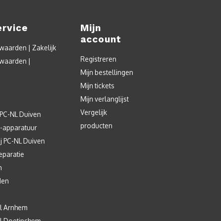
ervice
Mijn
account
aarden | Zakelijk
Registreren
waarden |
Mijn bestellingen
Mijn tickets
Mijn verlanglijst
Vergelijk
 PC-NL Duiven
producten
T-apparatuur
j PC-NL Duiven
eparatie
n
den
l Arnhem
l Doetinchem