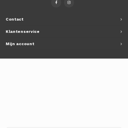
Autoh
Autol
Contact
Smart
Klantenservice
Printe
Mijn account