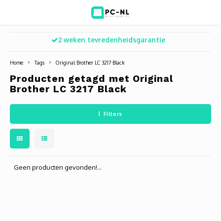
2 weken tevredenheidsgarantie
Hoofdmenu / ict voor bedrijven
Hoofdmenu / shop
Hoofdm
ICT voor bedrijven
Shop
Home
Tags
Original Brother LC 3217 Black
Producten getagd met Original
Voip Telefonie
Refurbished laptops
Deskt
Turret
Game 
Brother LC 3217 Black
Zakelijke wifi oplossingen
Computers
All-i
Bullet
Laptop
Filters
BlueSquad is PC-NL
Camera's
Docki
Dome
Webca
Office 365 for business
Accessoires
Monit
PTZ
Toets
Geen producten gevonden!...
Acces
Muize
Oplad