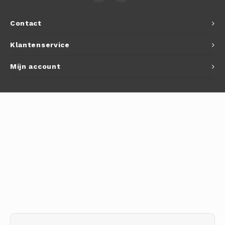
Autoh
Contact
Autol
Klantenservice
Smart
Mijn account
Printe