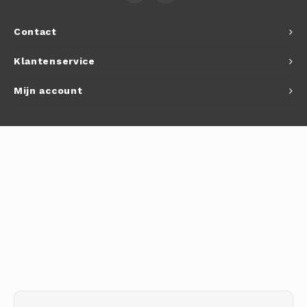
Autoh
Contact
Autol
Klantenservice
Smart
Mijn account
Printe