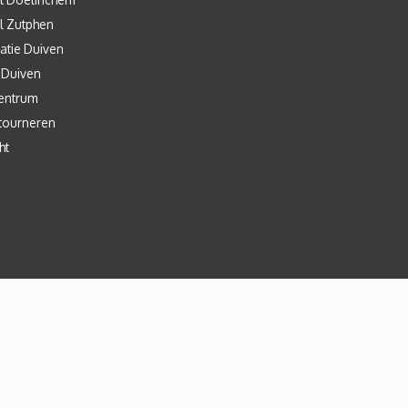
l Zutphen
atie Duiven
 Duiven
entrum
tourneren
ht