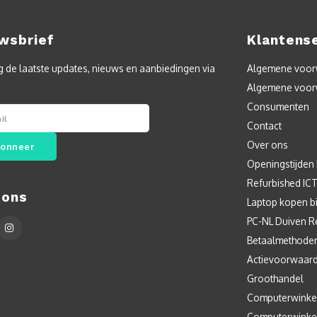
wsbrief
Klantens
 de laatste updates, nieuws en aanbiedingen via
Algemene voorw
Algemene voor
Consumenten
Contact
Over ons
onneer
Openingstijden
Refurbished IC
 ons
Laptop kopen bi
PC-NL Duiven R
Betaalmethode
Actievoorwaar
Groothandel
Computerwinke
Computerwinke