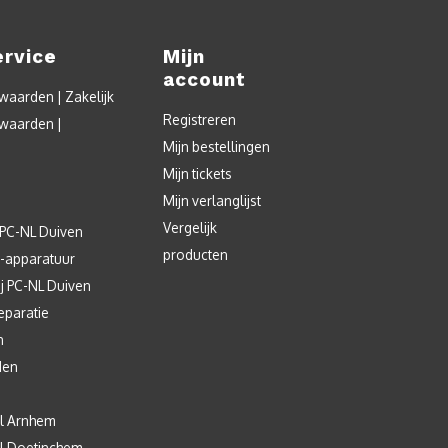
ervice
Mijn
account
aarden | Zakelijk
Registreren
waarden |
Mijn bestellingen
Mijn tickets
Mijn verlanglijst
Vergelijk
 PC-NL Duiven
producten
T-apparatuur
j PC-NL Duiven
eparatie
n
den
l Arnhem
l Doetinchem