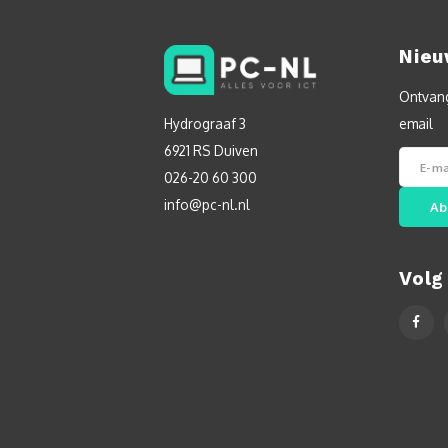
Nieu
Ontvang
Hydrograaf 3
email
6921 RS Duiven
026-20 60 300
info@pc-nl.nl
Ab
Volg