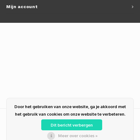
Mijn account
Door het gebruiken van onze website, ga je akkoord met
het gebruik van cookies om onze website te verbeteren.
Dit bericht verbergen
Meer over cookies »
© Copyright 2026 PC-NL alles voor ICT | Zakelijk en Particulier | Computer