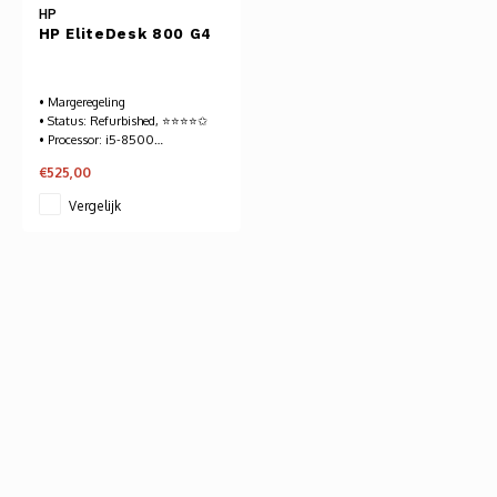
Audio
HP
HP EliteDesk 800 G4
Verlo
• Margeregeling
Koptel
• Status: Refurbished, ⭐⭐⭐⭐✩
• Processor: i5-8500
• Videokaart: Intel UHD
€525,00
USB h
Voor meer informatie -->
Vergelijk
USB A
Offic
Batter
Telef
Toets