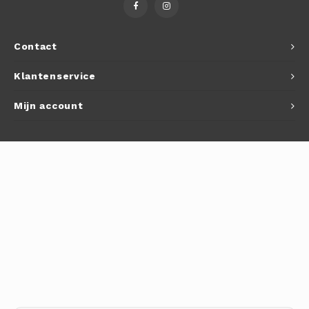
Autoh
Autol
Contact
Smart
Klantenservice
Printe
Mijn account